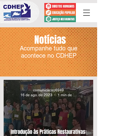
Notícias
Acompanhe tudo que
acontece no CDHEP
comunicacao6949
16 de ago. de 2023
1 min de leitura
Introdução às Práticas Restaurativas: