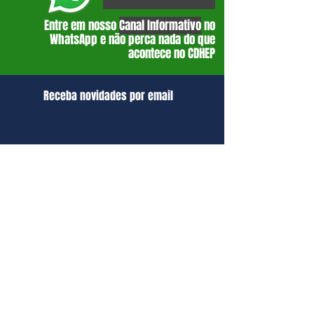
Entre em nosso
Canal Informativo
no
WhatsApp e não perca nada do que
acontece no CDHEP
Receba novidades por email
O Centro de Direitos Humanos e Educação
Popular de Campo Limpo (CDHEP) é uma
organização popular que tem como objetivo
promover estratégias de formação, articulação,
comunicação e incidência política para prevenir
e superar as diversas formas de violência,
sobretudo nas periferias, e contribuir com a
construção de um projeto popular,
anticapitalista, antirracista e antipatriarcal para
o Brasil e para a América Latina.