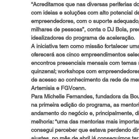
“Acreditamos que nas diversas periferias
com ideias e soluções com alto potencial d
empreendedores, com o suporte adequado, 
milhares de pessoas”, conta o DJ Bola, pr
idealizadores do programa de aceleração.
A iniciativa tem como missão fortalecer um
oferecerá aos cinco empreendimentos selec
encontros presenciais mensais com temas
quinzenal; workshops com empreendedores
de acesso ao conhecimento da rede de men
Artemisia e FGVcenn.
Para Michelle Fernandes, fundadora da Bou
na primeira edição do programa, as mentori
andamento do negócio e, principalmente, d
melhoria: “uma das mentorias mais importan
consegui perceber que estava perdendo din
ajustes, no mês de abril já conseguimos te