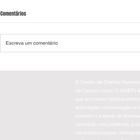
Comentários
Escreva um comentário
EDITAL DE SELEÇÃO 05/2026 |
CDHEP oferec
Ginecologia Natural
Tribunal de J
O Centro de Direitos Human
de Campo Limpo (CDHEP) é 
que tem como objetivo promo
articulação, comunicação e in
prevenir e superar as diversa
sobretudo nas periferias, e c
um projeto popular, anticapital