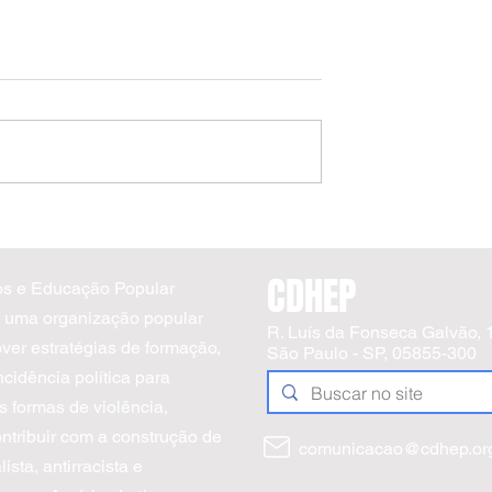
e formação ao
PRORROGAÇÃO | EDITAL DE SELEÇ
ustiça de Roraima
04/2026 | DH e Justiça
Reprodutiva
CDHEP
os e Educação Popular
uma organização popular
R. Luís da Fonseca Galvão, 
ver estratégias de formação,
São Paulo - SP, 05855-300
cidência política para
s formas de violência,
ontribuir com a construção de
comunicacao@cdhep.org
ista, antirracista e