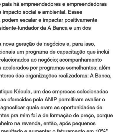
 do país há empreendedores e empreendedoras 
e impacto social e ambiental. Esses 
podem escalar e impactar positivamente 
esidente-fundador da A Banca e um dos 
a nova geração de negócios e, para isso, 
ionais um programa de capacitação que inclui 
 relacionados ao negócio; acompanhamento 
 acelerados por programas semelhantes; além 
tores das organizações realizadoras: A Banca, 
tique Krioula, um das empresas selecionadas 
as oferecidas pela ANIP permitiram avaliar o 
iagnosticar quais eram as oportunidades de 
tes pra mim foi a de formação de preço, porque 
heiro na revenda, então, após pequenos 
r resultado e aumentar o faturamento em 10%”.