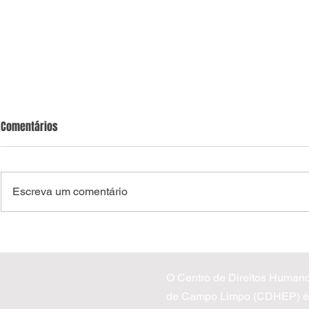
Comentários
Escreva um comentário
EDITAL DE SELEÇÃO 05/2026 |
CDHEP oferec
Ginecologia Natural
Tribunal de J
O Centro de Direitos Human
de Campo Limpo (CDHEP) é 