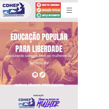
EDUCAÇÃO POPULAR
PARA LIBERDADE
costurando saberes com as mulheres da
periferia sul
#mulheres #liberdade #educaçãopopular
realização