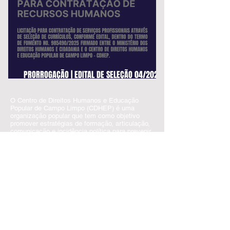
PRORROGAÇÃO | EDITAL DE SELEÇÃO 04/2026 |
DH e Justiça Reprodutiva
O Centro de Direitos Humanos e Educação
Popular de Campo Limpo (CDHEP) é uma
organização popular que tem como objetivo
promover estratégias de formação, articulação,
comunicação e incidência política para prevenir
e superar as diversas formas de violência,
sobretudo nas periferias, e contribuir com a
construção de um projeto popular,
anticapitalista, antirracista e antipatriarcal para
o Brasil e para a América Latina.
CDHEP
R. Luís da Fonseca Galvão, 180 - Parque Maria
Helena,
São Paulo - SP,
05855-300